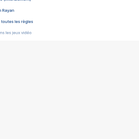
im Rayan
 toutes les règles
s les jeux vidéo
us choquant de Rockstar ? - Le scandale BULLY
e plus moche de Steam
du RÊVE tourne au CAUCHEMAR
pendant 8 heures
it… à tort
umiliés par un jeu vidéo
ire - Final Fantasy 8
ti un empire - Age of Empires
story DOFUS