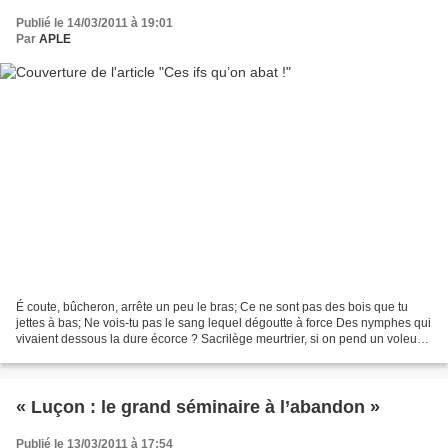
Publié le 14/03/2011 à 19:01
Par
APLE
É coute, bûcheron, arrête un peu le bras; Ce ne sont pas des bois que tu
jettes à bas; Ne vois-tu pas le sang lequel dégoutte à force Des nymphes qui
vivaient dessous la dure écorce ? Sacrilège meurtrier, si on pend un voleur
Pour piller un butin de bien...
« Luçon : le grand séminaire à l’abandon »
Publié le 13/03/2011 à 17:54