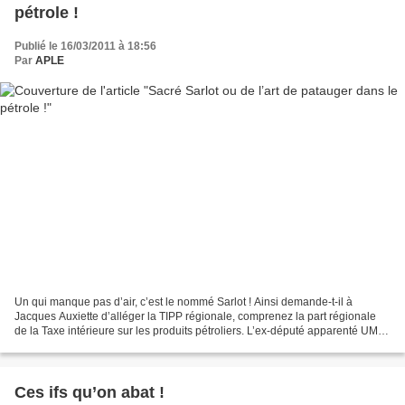
pétrole !
Publié le 16/03/2011 à 18:56
Par
APLE
Un qui manque pas d’air, c’est le nommé Sarlot ! Ainsi demande-t-il à
Jacques Auxiette d’alléger la TIPP régionale, comprenez la part régionale
de la Taxe intérieure sur les produits pétroliers. L’ex-député apparenté UMP
ne devrait pas ignorer que plus...
Ces ifs qu’on abat !