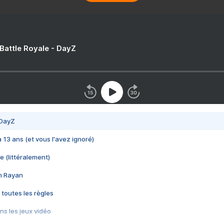
 Battle Royale - DayZ
 DayZ
 a 13 ans (et vous l'avez ignoré)
e (littéralement)
im Rayan
 toutes les règles
s les jeux vidéo