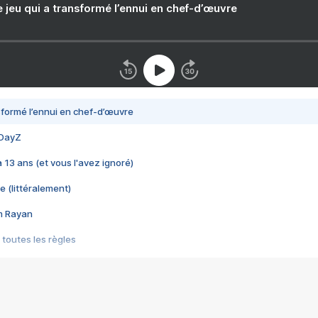
e jeu qui a transformé l’ennui en chef-d’œuvre
nsformé l’ennui en chef-d’œuvre
 DayZ
 a 13 ans (et vous l'avez ignoré)
e (littéralement)
im Rayan
 toutes les règles
s les jeux vidéo
us choquant de Rockstar ? - Le scandale BULLY
e plus moche de Steam